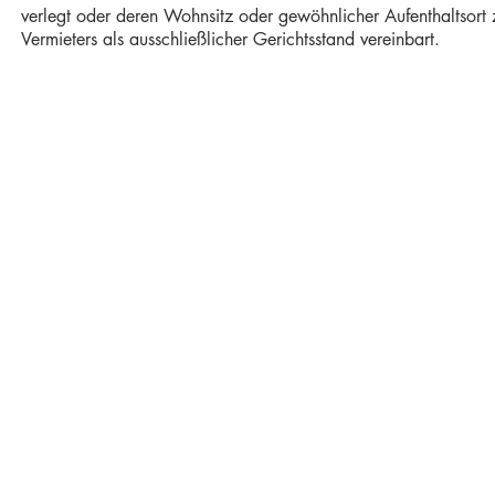
verlegt oder deren Wohnsitz oder gewöhnlicher Aufenthaltsort 
Vermieters als ausschließlicher Gerichtsstand vereinbart.
IMPRESSUM
AGB
DATENSCHUTZERKLÄRUNG
Sie haben noch Fragen: Tel.
0171 / 4401463
oder
info@landhaus-suekow.de
© 2021 Landhaus Sükow, Jutta und Hans von Krottnaurer