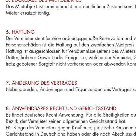
5. RÜCKGABE DES MIETOBJEKTES
Das Mietobjekt ist termingerecht in ordentlichem Zustand samt
Mieter ersatzpflichtig.
6. HAFTUNG
Der
Vermieter steht für eine ordnungsgemäße Reservation und ve
Personenschäden ist die Haftung auf den zweifachen Mietpreis be
Haftung ist ausgeschlossen für Versäumnisse seitens des Miet
Dritter, höherer Gewalt oder Ereignisse, welche der Vermieter,
trotz gebotener Sorgfalt nicht vorhersehen oder abwenden kon
7. ÄNDERUNG DES VERTRAGES
Nebenabreden, Änderungen und Ergänzungen des Vertrages
s
8. ANWENDBARES RECHT UND GERICHTSSTAND
Es findet deutsches Recht Anwendung. Für alle Streitigkeiten au
Bezirk der Vermieter seinen allgemeinen Gerichtsstand hat.
Für Klage des Vermieters gegen Kaufleute, juristische Personen
Gerichtsstand in Deutschland haben oder die nach Abschluss d